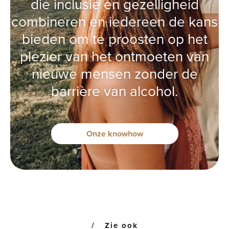
die inclusie en gezelligheid
combineren en iedereen de kans
bieden om te proosten op het
plezier van het ontmoeten van
nieuwe mensen zonder de
barrière van alcohol.
Onze knowhow
Zie ook